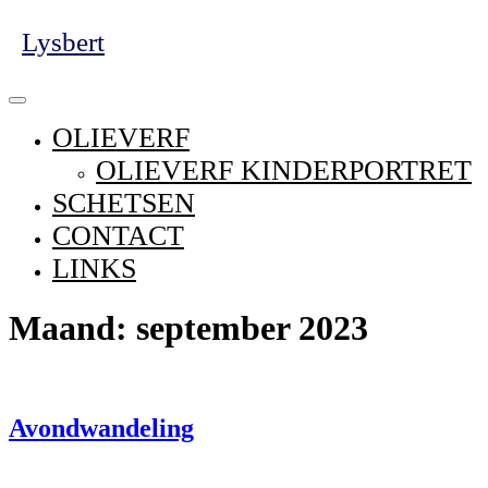
Skip
Lysbert
to
content
Open
Menu
OLIEVERF
OLIEVERF KINDERPORTRET
SCHETSEN
CONTACT
LINKS
Close
Maand:
september 2023
Menu
Avondwandeling
Avondwandeling