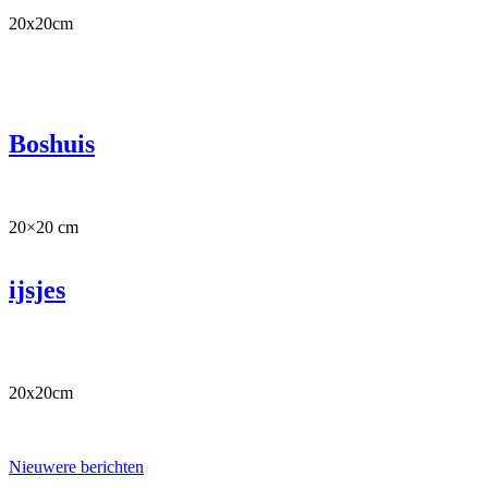
20x20cm
Boshuis
Boshuis
20×20 cm
ijsjes
ijsjes
20x20cm
Berichtnavigatie
Nieuwere berichten